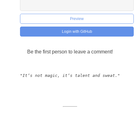
Preview
Login with GitHub
Be the first person to leave a comment!
"It’s not magic, it’s talent and sweat."
© 2026 Jellyland