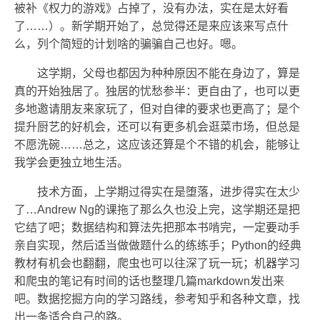
被补《权力的游戏》占掉了，没有办法，实在是太好看
了……）。新学期开始了，总觉得还是来应该来写点什
么，列个简短的计划啥的骗骗自己也好。嗯。
这学期，父母也都因为种种原因不能在身边了，算是
真的开始独居了。独居的忧愁参半：更自由了，也可以更
多地邀请朋友来家玩了，但对自律的要求也更高了；是个
提升厨艺的好机会，还可以有更多机会逛菜市场，但总是
不愿洗碗……总之，这应该还算是个不错的机会，能够让
我学会更独立地生活。
技术方面，上学期过得实在是堕落，进步得实在太少
了…Andrew Ng的课拖了那么久也没上完，这学期还是把
它结了吧；数据结构和算法先把那本书啃完，一定要动手
亲自实现，然后适当做做题什么的练练手；Python的经典
教材有机会也翻翻，爬虫也可以往深了玩一玩；机器学习
和爬虫的笔记有时间的话也整理几篇markdown发出来
吧。数据挖掘方向的学习路线，参考知乎和各种文章，找
出一条适合自己的路。